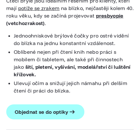
Čtecí brýle jsou ideálním řešením pro klienty, kteří
mají
potíže se zrakem
na blízko, nejčastěji kolem 40.
roku věku, kdy se začíná projevovat
presbyopie
(vetchozrakost)
.
Jednoohniskové brýlové čočky pro ostré vidění
do blízka na jednu konstantní vzdálenost.
Oblíbené nejen při čtení knih nebo práci s
mobilem či tabletem, ale také při činnostech
jako
šití, pletení, vyšívání, modelářství či luštění
křížovek.
Ulevují očím a snižují jejich námahu při delším
čtení či práci do blízka.
Objednat se do optiky