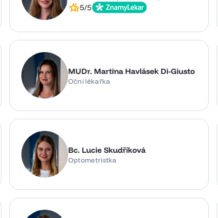
5/5
MUDr. Martina Havlásek Di-Giusto
Oční lékařka
Bc. Lucie Skudříková
Optometristka