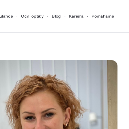
·
·
·
·
ulance
Oční optiky
Blog
Kariéra
Pomáháme