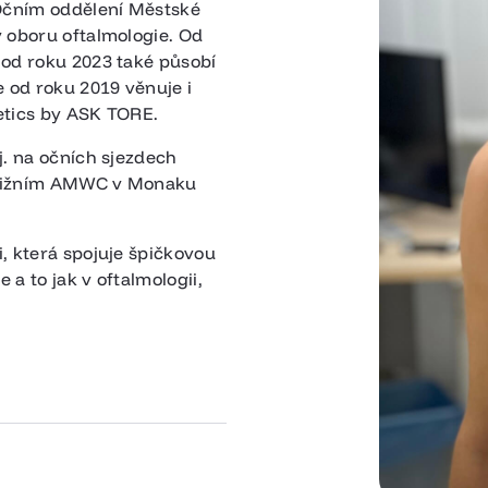
 Očním oddělení Městské
 oboru oftalmologie. Od
 od roku 2023 také působí
e od roku 2019 věnuje i
etics by ASK TORE.
j. na očních sjezdech
stižním AMWC v Monaku
, která spojuje špičkovou
a to jak v oftalmologii,